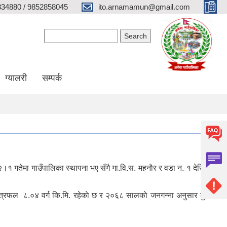
34880 / 9852858045
ito.arnamamun@gmail.com
Search form
Search
ग्यालरी
सम्पर्क
।१ गतेमा गाउँपालिका स्थापना भए सँगै गा.वि.स. महनाैर र वडा न. १ देखि ९
े क्षेत्रफल ८.०४ वर्ग कि.मि. रहेकाे छ र २०६८ सालकाे जनगन्ना अनुसार कुल