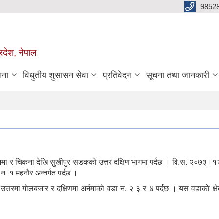
98528
रदेश, नेपाल
जना
विधुतीय शुसासन सेवा
प्रतिवेदन
सूचना तथा जानकारी
िममा र चिकना देखि सुखीपुर सडककाे उत्तर दक्षिण भागमा पर्दछ । वि.स. २०७३।१२
 न. १ महनाैर अन्तर्गत पर्दछ ।
पा. उत्तरमा गाेलबजार र दक्षिणमा अर्नमाकाे वडा न. २ ३ र ४ पर्दछ । यस वडाका